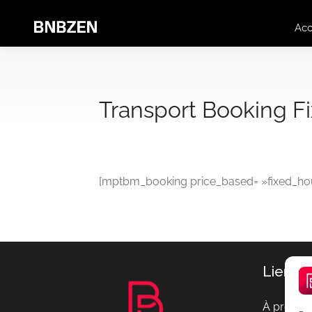
Acc
Transport Booking F
[mptbm_booking price_based= »fixed_hou
Liens 
À propos