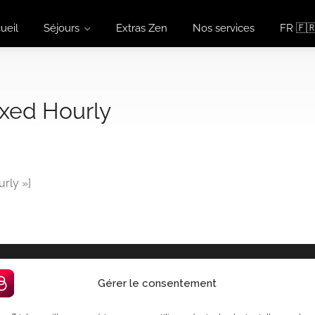
ueil
Séjours
Extras Zen
Nos services
FR 🇫
ixed Hourly
rly »]
importants
Contact
Gérer le consentement
 de Bnbzen
contact@bnbzen.fr