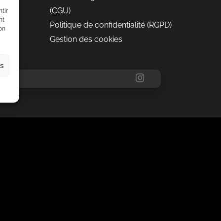
(CGU)
tir
nt
Politique de confidentialité (RGPD)
son
Gestion des cookies
es