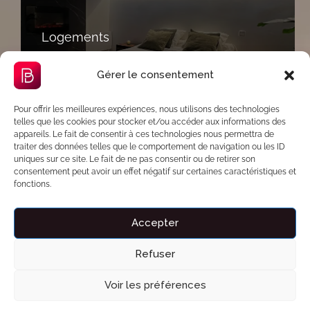
Logements
Des suites de qualité, disponibles en location
Gérer le consentement
à la journée ou en séjour nuitée pour une
expérience complète.
Pour offrir les meilleures expériences, nous utilisons des technologies
telles que les cookies pour stocker et/ou accéder aux informations des
appareils. Le fait de consentir à ces technologies nous permettra de
traiter des données telles que le comportement de navigation ou les ID
uniques sur ce site. Le fait de ne pas consentir ou de retirer son
consentement peut avoir un effet négatif sur certaines caractéristiques et
fonctions.
Accepter
Refuser
Facilités de paiement
Voir les préférences
Payez votre séjour en une ou plusieurs fois