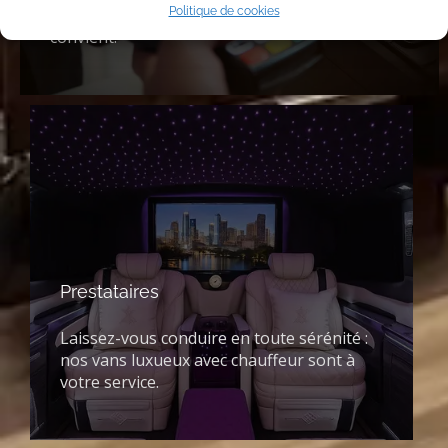
Politique de cookies
avec Klarna: choisissez la formule qui vous
convient.
Prestataires
Laissez-vous conduire en toute sérénité :
nos vans luxueux avec chauffeur sont à
votre service.