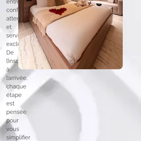
entre
confort,
attention
et
services
exclusifs.
De
l’inscription
à
l’arrivée,
chaque
étape
est
pensée
pour
vous
simplifier