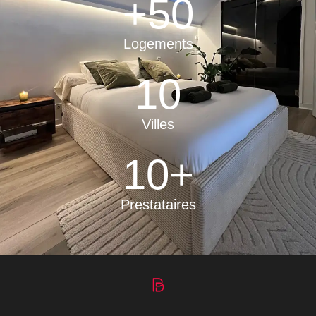
+
50
Logements
10
Villes
10
+
Prestataires