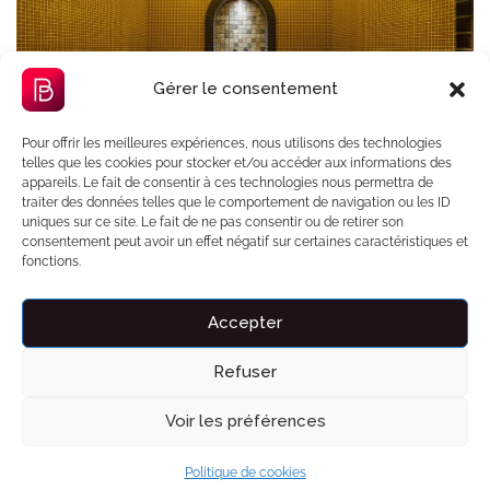
Gérer le consentement
Pour offrir les meilleures expériences, nous utilisons des technologies
telles que les cookies pour stocker et/ou accéder aux informations des
appareils. Le fait de consentir à ces technologies nous permettra de
traiter des données telles que le comportement de navigation ou les ID
uniques sur ce site. Le fait de ne pas consentir ou de retirer son
consentement peut avoir un effet négatif sur certaines caractéristiques et
Les bienfaits du jacuzzi, du
fonctions.
hammam et du sauna
Accepter
Par
Bnbzen
08/06/2026
0 commentaire
Refuser
Détente musculaire, anti-stress, récupération...
Découvrez les bienfaits du jacuzzi, du hammam et
Voir les préférences
du sauna, et où en profiter en privé
Politique de cookies