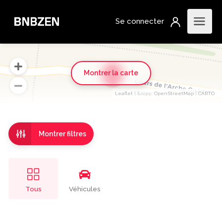
Montrer la carte
6
Leaflet
| &​copy;
OpenStreetMap
|
CARTO
Montrer filtres
Tous
Véhicules