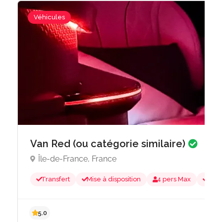
Véhicules
Van Red (ou catégorie similaire)
Île-de-France, France
Transfert
Mise à disposition
4 pers Max
2/3