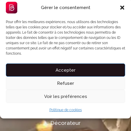
Gérer le consentement
Chauffeur
Pour offrir les meilleures expériences, nous utilisons des technologies
telles que les cookies pour stocker et/ou accéder aux informations des
Chauffeur privatif pour la journée ou simple
appareils. Le fait de consentir à ces technologies nous permettra de
traiter des données telles que le comportement de navigation ou les ID
transfert, avec des vans de luxe à disposition.
uniques sur ce site. Le fait de ne pas consentir ou de retirer son
consentement peut avoir un effet négatif sur certaines caractéristiques et
fonctions.
Accepter
Masseur
Refuser
Partenaire professionnel pour fleurs,
événements ou aménagements soignés.
Voir les préférences
Politique de cookies
Décorateur