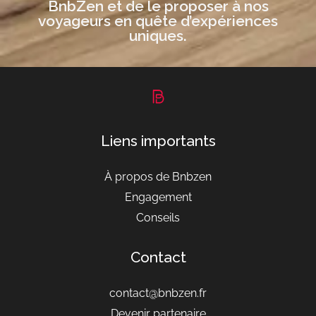
BnbZen et de le proposer à nos
voyageurs en quête d’expériences
uniques.
Liens importants
À propos de Bnbzen
Engagement
Conseils
Contact
contact@bnbzen.fr
Devenir partenaire