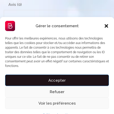
Avis (0)
Product Description
Gérer le consentement
🎉 Découvrez le Sprinter VIP 6 places, pensé pour
les déplacements en groupe qui allient confort,
Pour offrir les meilleures expériences, nous utilisons des technologies
telles que les cookies pour stocker et/ou accéder aux informations des
modernité et raffinement. Avec son intérieur
appareils. Le fait de consentir à ces technologies nous permettra de
traiter des données telles que le comportement de navigation ou les ID
spacieux et élégant, il est idéal pour vos voyages
uniques sur ce site. Le fait de ne pas consentir ou de retirer son
professionnels, événements privés ou escapades
consentement peut avoir un effet négatif sur certaines caractéristiques et
fonctions.
entre amis.
Équipé de 2 écrans TV et d’un plafond LED ciel
Accepter
étoilé, il transforme chaque trajet en une
Refuser
expérience unique, à la fois divertissante et
apaisante. Sa climatisation intégrale garantit un
Voir les préférences
confort optimal pour tous les passagers, quelle que