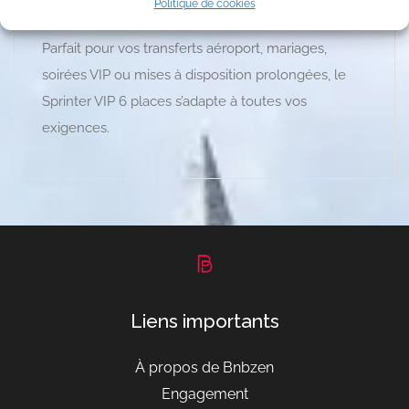
Politique de cookies
soit la durée du trajet.
Parfait pour vos transferts aéroport, mariages,
soirées VIP ou mises à disposition prolongées, le
Sprinter VIP 6 places s’adapte à toutes vos
exigences.
Liens importants
À propos de Bnbzen
Engagement