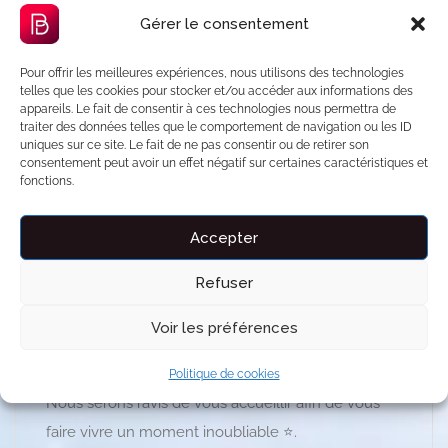
Gérer le consentement
Product Description
Pour offrir les meilleures expériences, nous utilisons des technologies
✨ Détendez-vous dans notre jacuzzi balnéo et
telles que les cookies pour stocker et/ou accéder aux informations des
appareils. Le fait de consentir à ces technologies nous permettra de
sauna privatisé, idéal pour se relaxer et se
traiter des données telles que le comportement de navigation ou les ID
ressourcer après une journée riche en aventures.
uniques sur ce site. Le fait de ne pas consentir ou de retirer son
consentement peut avoir un effet négatif sur certaines caractéristiques et
Vous pourrez profiter d’un lit King size avec des
fonctions.
linges de lit 100% Cotton, idéal pour vous
ressourcer et vous offrir un moment de pure
Accepter
détente.
Refuser
Profiter d’un séjour inoubliable dans une
Voir les préférences
magnifique maison située à seulement 20 minutes
de Disneyland Paris.
Politique de cookies
Nous serons ravis de vous accueillir afin de vous
faire vivre un moment inoubliable ⭐️.