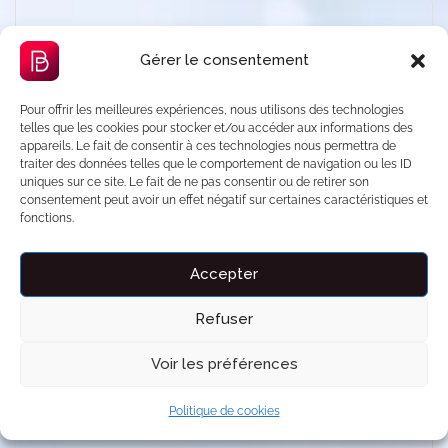
Product Description
Gérer le consentement
✨ Découvrez cette suite moderne en duplex alliant
Pour offrir les meilleures expériences, nous utilisons des technologies
confort, praticité et bien-être. Située juste en face
telles que les cookies pour stocker et/ou accéder aux informations des
de la gare d’Ermont, elle offre un accès direct à
appareils. Le fait de consentir à ces technologies nous permettra de
traiter des données telles que le comportement de navigation ou les ID
Paris tout en vous garantissant une vraie bulle de
uniques sur ce site. Le fait de ne pas consentir ou de retirer son
détente.
consentement peut avoir un effet négatif sur certaines caractéristiques et
fonctions.
Au rez-de-chaussée, profitez d’un jacuzzi privatif
dans un espace lumineux à la décoration soignée,
Accepter
parfait pour vous détendre après une journée bien
Refuser
remplie.
Voir les préférences
À l’étage, une chambre en mezzanine cosy vous
attend avec literie confortable et ambiance
Politique de cookies
intimiste.