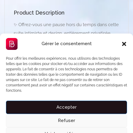
Product Description
✨ Offrez-vous une pause hors du temps dans cette
suite intimiste et design, entièrement privatisée.
L’espace a été pensé pour une ambiance relaxante
Gérer le consentement
et immersive, entre lumière tamisée, matières
Pour offrir les meilleures expériences, nous utilisons des technologies
élégantes et confort haut de gamme.
telles que les cookies pour stocker et/ou accéder aux informations des
appareils. Le fait de consentir à ces technologies nous permettra de
Profitez d’un jacuzzi privatif spacieux avec éclairage
traiter des données telles que le comportement de navigation ou les ID
uniques sur ce site. Le fait de ne pas consentir ou de retirer son
LED multicolore, commandes digitales et
consentement peut avoir un effet négatif sur certaines caractéristiques et
décoration murale en pierre pour un moment de
fonctions.
détente absolu. Une grande télévision avec accès
Netflix complète l’expérience pour une soirée
Accepter
cocooning réussie.
Refuser
La suite dispose également d’un lit king size, d’une