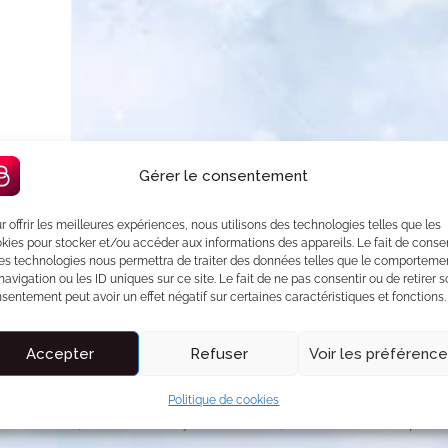
Gérer le consentement
r offrir les meilleures expériences, nous utilisons des technologies telles que les
kies pour stocker et/ou accéder aux informations des appareils. Le fait de consen
es technologies nous permettra de traiter des données telles que le comporteme
navigation ou les ID uniques sur ce site. Le fait de ne pas consentir ou de retirer 
sentement peut avoir un effet négatif sur certaines caractéristiques et fonctions.
ogement romantique, pensé pour créer des souvenirs mémorables
Accepter
Refuser
Voir les préférenc
 famille. Ce lieu chaleureux vous accueille dans une ambiance
en-être complet : un jacuzzi 82 jets avec cascade et
Politique de cookies
, un hammam, une douche hydromassante, et un double vasque