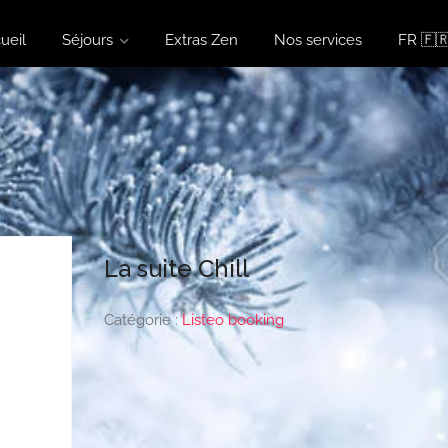
ueil
Séjours
Extras Zen
Nos services
FR 🇫
La suite Chill
Catégorie :
Listeo booking