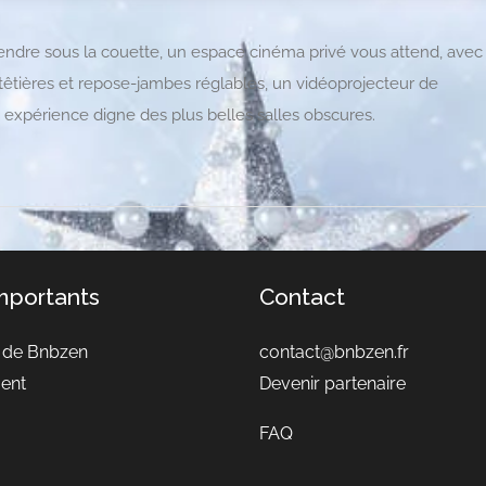
ndre sous la couette, un espace cinéma privé vous attend, avec
x têtières et repose-jambes réglables, un vidéoprojecteur de
 expérience digne des plus belles salles obscures.
importants
Contact
 de Bnbzen
contact@bnbzen.fr
ent
Devenir partenaire
FAQ