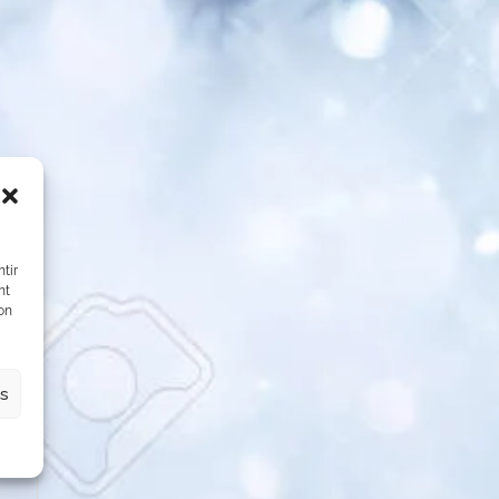
tir
nt
son
,
es