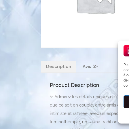
Pou
Description
Avis (0)
coo
à c
de 
Product Description
con
✨ Admirez les détails uniques de ce l
que ce soit en couple, entre amis ou en
intimiste et raffinée, avec un espace bi
luminothérapie, un sauna traditionnel