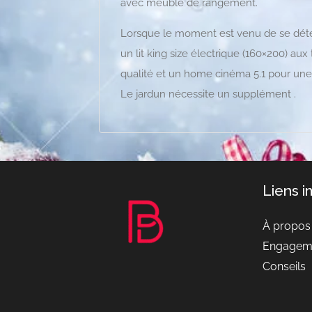
avec meuble de rangement.
Lorsque le moment est venu de se déte
un lit king size électrique (160×200) au
qualité et un home cinéma 5.1 pour une
Le jardun nécessite un supplément .
Liens 
À propos
Engagem
Conseils