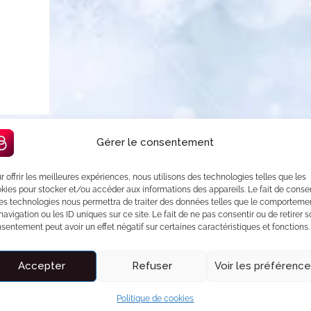
Gérer le consentement
r offrir les meilleures expériences, nous utilisons des technologies telles que les
kies pour stocker et/ou accéder aux informations des appareils. Le fait de consen
es technologies nous permettra de traiter des données telles que le comporteme
navigation ou les ID uniques sur ce site. Le fait de ne pas consentir ou de retirer 
sentement peut avoir un effet négatif sur certaines caractéristiques et fonctions.
s et 25 minutes de l’aéroport CDG, cette suite duplex moderne et
e détente à deux ou un séjour confortable à proximité de la
Accepter
Refuser
Voir les préférenc
Politique de cookies
 privatif dans un espace intime et élégant, parfait pour se relaxer