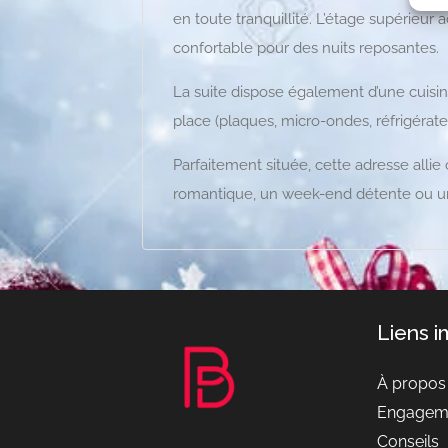
en toute tranquillité. L’étage supérieur
confortable pour des nuits reposantes.
La suite dispose également d’une cuisin
place (plaques, micro-ondes, réfrigérateur
Parfaitement située, cette adresse allie c
romantique, un week-end détente ou u
Liens 
À propos
Engagem
Conseils