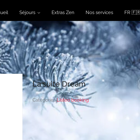
ueil
Séjours
Extras Zen
Nos services
FR 🇫
La suite Dream
Catégorie :
Listeo booking