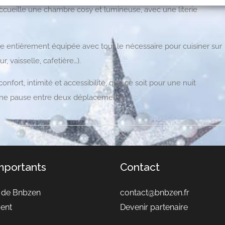
 accueille une chambre cosy et lumineuse, avec une literie
e entièrement équipée avec tout le nécessaire pour cuisiner sur
, vaisselle, cafetière…).
onfort, intimité et accessibilité, que ce soit pour une nuit
ne pause entre deux déplacements.
importants
Contact
 de Bnbzen
contact@bnbzen.fr
ent
Devenir partenaire