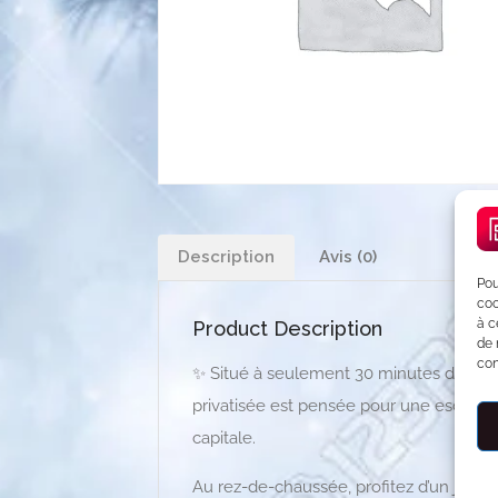
Description
Avis (0)
Pou
coo
à c
Product Description
de 
con
✨ Situé à seulement 30 minutes de Pari
privatisée est pensée pour une escapad
capitale.
Au rez-de-chaussée, profitez d’un jacuzzi