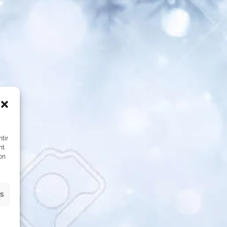
tir
nt
son
es