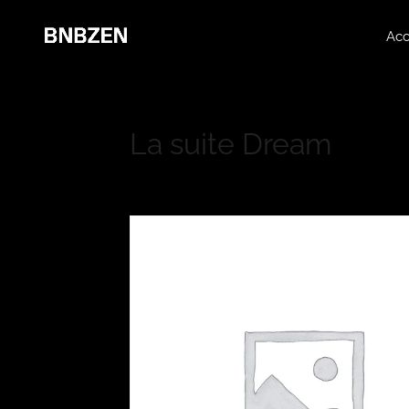
Acc
La suite Dream