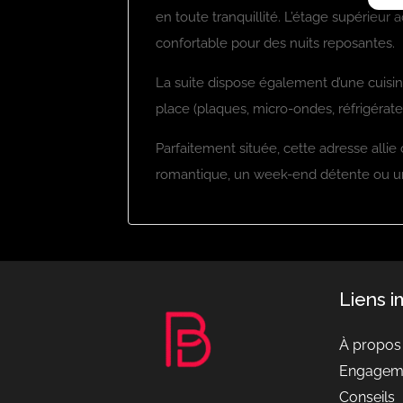
en toute tranquillité. L’étage supérieur
confortable pour des nuits reposantes.
La suite dispose également d’une cuisin
place (plaques, micro-ondes, réfrigérateur
Parfaitement située, cette adresse allie c
romantique, un week-end détente ou u
Liens 
À propos
Engagem
Conseils