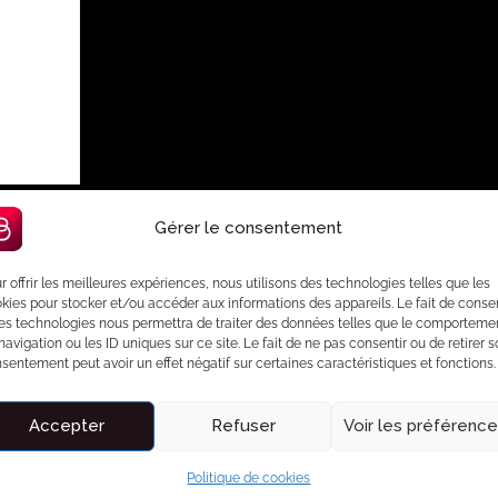
Gérer le consentement
r offrir les meilleures expériences, nous utilisons des technologies telles que les
kies pour stocker et/ou accéder aux informations des appareils. Le fait de consen
es technologies nous permettra de traiter des données telles que le comporteme
navigation ou les ID uniques sur ce site. Le fait de ne pas consentir ou de retirer 
sentement peut avoir un effet négatif sur certaines caractéristiques et fonctions.
s et 25 minutes de l’aéroport CDG, cette suite duplex moderne et
e détente à deux ou un séjour confortable à proximité de la
Accepter
Refuser
Voir les préférenc
Politique de cookies
 privatif dans un espace intime et élégant, parfait pour se relaxer