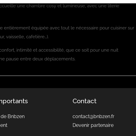
 accueille une chambre cosy et lumineuse, avec une literie
e entièrement équipée avec tout le nécessaire pour cuisiner sur
, vaisselle, cafetière…).
onfort, intimité et accessibilité, que ce soit pour une nuit
ne pause entre deux déplacements.
importants
Contact
 de Bnbzen
contact@bnbzen.fr
ent
Devenir partenaire