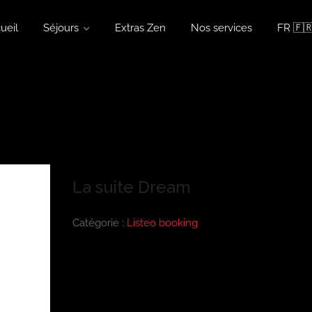
ueil
Séjours
Extras Zen
Nos services
FR 🇫
La suite Dream
Catégorie :
Listeo booking