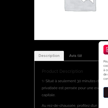
Description
Avis (0)
Pou
coo
à c
Product Description
de 
con
✨ Situé à seulement 30 minutes de Pari
privatisée est pensée pour une escapad
capitale.
Au rez-de-chaussée, profitez d’un jacuzzi