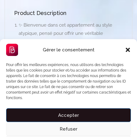
Product Description
✨ Bienvenue dans cet appartement au style
atypique, pensé pour offrir une véritable
parenthèse de déconnexion à quelques minutes
Gérer le consentement
de Paris.
Literie haut de gamme avec matelas Simmons
Pour offrir les meilleures expériences, nous utilisons des technologies
« nuage » pour un confort exceptionnel et un
telles que les cookies pour stocker et/ou accéder aux informations des
appareils. Le fait de consentir à ces technologies nous permettra de
sommeil profond. Jacuzzi privé équipé de plus de
traiter des données telles que le comportement de navigation ou les ID
uniques sur ce site. Le fait de ne pas consentir ou de retirer son
50 jets, idéal pour se détendre dans une ambiance
consentement peut avoir un effet négatif sur certaines caractéristiques et
intimiste. Trois télévisions connectées avec accès
fonctions.
aux plateformes (Netflix, Prime Video…) pour vos
moments de détente.
Accepter
Cuisine entièrement équipée, cafetière à dosettes,
Refuser