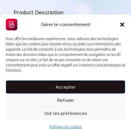
Product Description
✨
Commencez par l’essentiel : une bulle
Gérer le consentement
entièrement chauffée, même en plein hiver.
À
Pour offrir les meilleures expériences, nous utilisons des technologies
l’intérieur, une chaleur douce et constante. À
telles que les cookies pour stocker et/ou accéder aux informations des
l’extérieur, la nature brute. Ici, le confort ne dépend
appareils. Le fait de consentir à ces technologies nous permettra de
traiter des données telles que le comportement de navigation ou les ID
pas des saisons. Plongez dans une expérience hors
uniques sur ce site. Le fait de ne pas consentir ou de retirer son
du temps avec la
suite Bulle
. Une bulle raffinée
consentement peut avoir un effet négatif sur certaines caractéristiques et
fonctions.
en pleine nature, pensée pour une immersion
totale entre ciel et terre, où luxe, intimité et bien-
Accepter
être ne font plus qu’un. 💦
À l’intérieur
, laissez-
vous porter par un
jacuzzi privatif
aux eaux
Refuser
chaudes et relaxantes, dans un cocon de douceur
absolue. 🌌
À l’extérieur
, un second
jacuzzi
vous
Voir les préférences
attend, pour savourer l’instant face au ciel étoilé, le
corps enveloppé de chaleur pendant que l’esprit
Politique de cookies