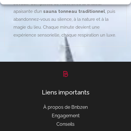
s’évade. Complétez ce rituel avec la chaleur
apaisante d’un
sauna tonneau traditionnel
, puis
abandonnez-vous au silence, à la nature et à la
magie du lieu. Chaque minute devient une
expérience sensorielle, chaque respiration un luxe.
Liens importants
À propos de Bnbzen
Engagement
Conseils