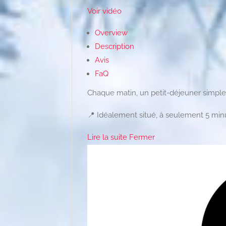
Voir vidéo
Overview
Description
Avis
FaQ
Chaque matin, un petit-déjeuner simple
📍 Idéalement situé, à seulement 5 minu
Lire la suite
Fermer