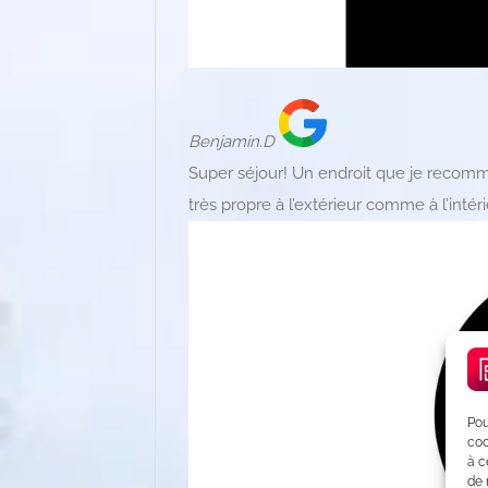
Benjamin.D
Super séjour! Un endroit que je recomm
très propre à l’extérieur comme à l’intéri
Pou
coo
à c
de 