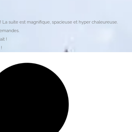
 La suite est magnifique, spacieuse et hyper chaleureuse.
 demandes.
it !
 !