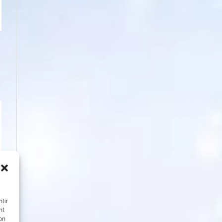
tir
nt
son