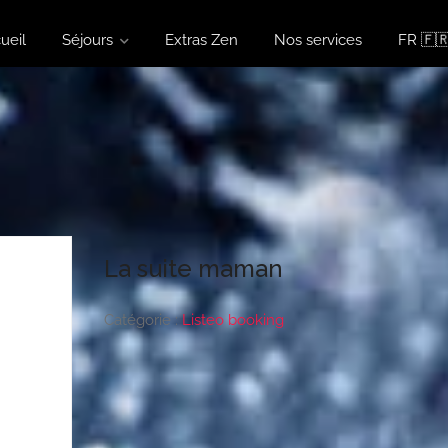
ueil
Séjours
Extras Zen
Nos services
FR 🇫
La suite maman
Catégorie :
Listeo booking