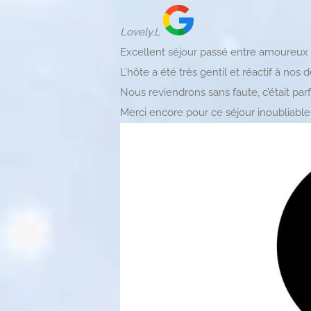
Lovely.L
Excellent séjour passé entre amoureux !
L’hôte a été très gentil et réactif à nos
Nous reviendrons sans faute, c’était parfa
Merci encore pour ce séjour inoubliable