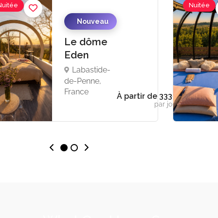
Nuitée
Nuitée
Nouveau
Le dôme
Eden
Labastide-
de-Penne,
France
À partir de 333€
par jour