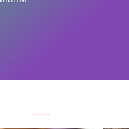
 unmatched
From The Blog