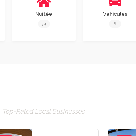
Nuitée
Véhicules
34
6
Most Visited Places
Top-Rated Local Businesses