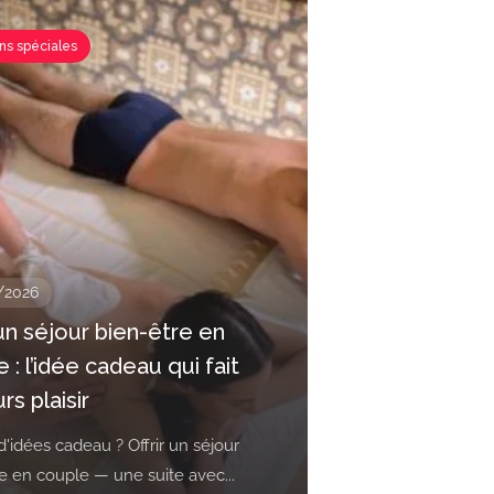
ns spéciales
/2026
 un séjour bien-être en
 : l’idée cadeau qui fait
rs plaisir
d'idées cadeau ? Offrir un séjour
e en couple — une suite avec...