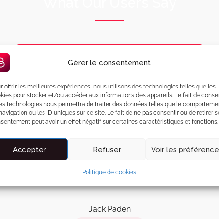
What Our Users Say
Gérer le consentement
Leverage agile frameworks to
provide a robust synopsis for
r offrir les meilleures expériences, nous utilisons des technologies telles que les
kies pour stocker et/ou accéder aux informations des appareils. Le fait de consen
high level overviews. Iterative
es technologies nous permettra de traiter des données telles que le comporteme
navigation ou les ID uniques sur ce site. Le fait de ne pas consentir ou de retirer 
approaches to corporate
sentement peut avoir un effet négatif sur certaines caractéristiques et fonctions.
strategy foster collaborative
thinking the overall proposition
Accepter
Refuser
Voir les préférenc
Politique de cookies
Jack Paden