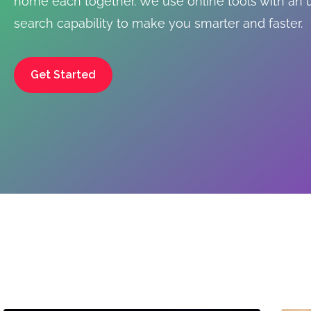
home each together. We use online tools with an
search capability to make you smarter and faster.
Get Started