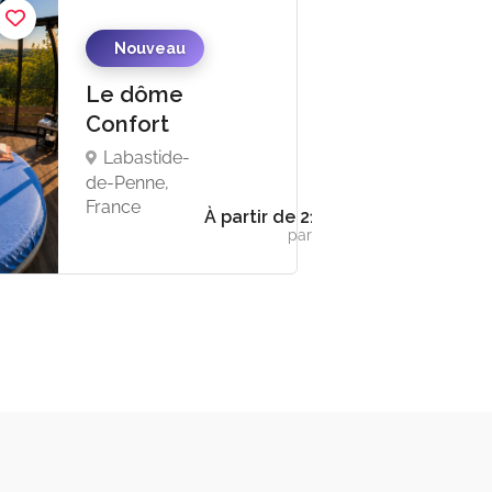
Nuitée
Nouveau
Le dôme
Confort
Labastide-
de-Penne,
France
À partir de 212€
par jour