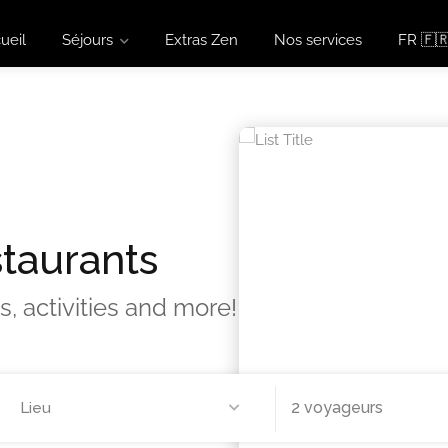
ueil
Séjours
Extras Zen
Nos services
FR 🇫
taurants
s, activities and more!
Lieu