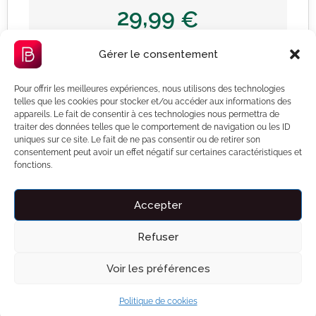
29,99
€
Gérer le consentement
Proffesional features:
Pour offrir les meilleures expériences, nous utilisons des technologies
Unlimited number of listings
telles que les cookies pour stocker et/ou accéder aux informations des
appareils. Le fait de consentir à ces technologies nous permettra de
Unlimited availability of listings
traiter des données telles que le comportement de navigation ou les ID
uniques sur ce site. Le fait de ne pas consentir ou de retirer son
Edit packages in WP Admin → Products
consentement peut avoir un effet négatif sur certaines caractéristiques et
fonctions.
Add Listing
Accepter
Refuser
Voir les préférences
Extended
Best Value
Politique de cookies