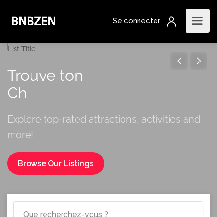
Trouve ton
décorat
Explore top-rated attractions, activities and
more!
Browse Our Listings