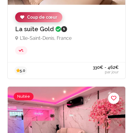
319€ - 462€
5.0
par jour
Coup de cœur
La suite Gold
L'île-Saint-Denis, France
1
Nuitée