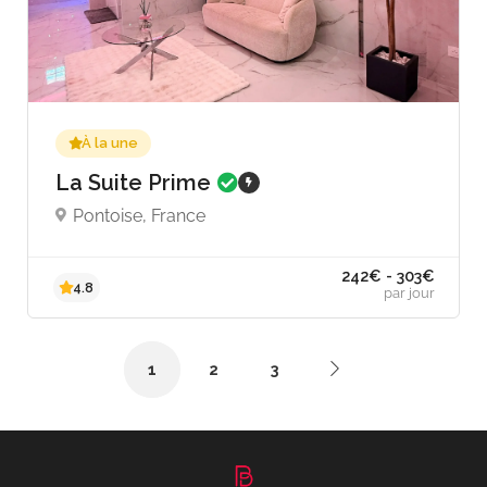
À la une
330€ - 462€
La Suite Prime
5.0
par jour
Pontoise, France
1
2
3