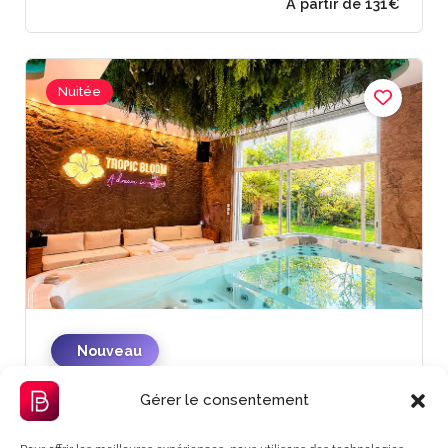
Nuitée
À partir de 131€
Nouveau
La suite Tropic
Gérer le consentement
Vitry-sur-Seine, France