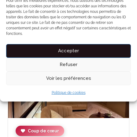
Pour offrir les meilleures expériences, nous utilisons des technologies
1
telles que les cookies pour stocker et/ou accéder aux informations des
appareils. Le fait de consentir à ces technologies nous permettra de
traiter des données telles que le comportement de navigation ou les ID
uniques sur ce site. Le fait de ne pas consentir ou de retirer son
consentement peut avoir un effet négatif sur certaines caractéristiques et
fonctions.
Accepter
Nuitée
Refuser
Voir les préférences
Politique de cookies
545€ - 787€
5.0
par jour
Coup de cœur