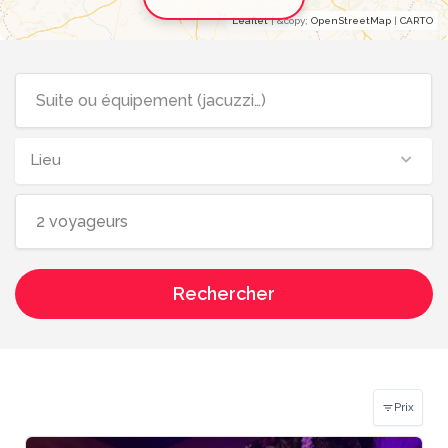
Leaflet
| &​copy;
OpenStreetMap
|
CARTO
Lieu
Rechercher
Prix