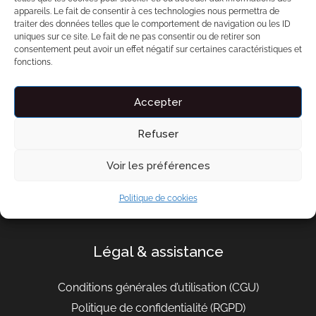
Liens importants
appareils. Le fait de consentir à ces technologies nous permettra de
traiter des données telles que le comportement de navigation ou les ID
uniques sur ce site. Le fait de ne pas consentir ou de retirer son
À propos de Bnbzen
consentement peut avoir un effet négatif sur certaines caractéristiques et
Engagement
fonctions.
Conseils
Accepter
Contact
Refuser
contact@bnbzen.fr
Voir les préférences
Devenir partenaire
Politique de cookies
FAQ
Légal & assistance
Conditions générales d’utilisation
(CGU)
Politique de confidentialité (RGPD)