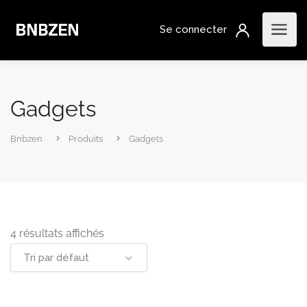
Gadgets
Bnbzen
Produits
Gadgets
4 résultats affichés
Tri par défaut