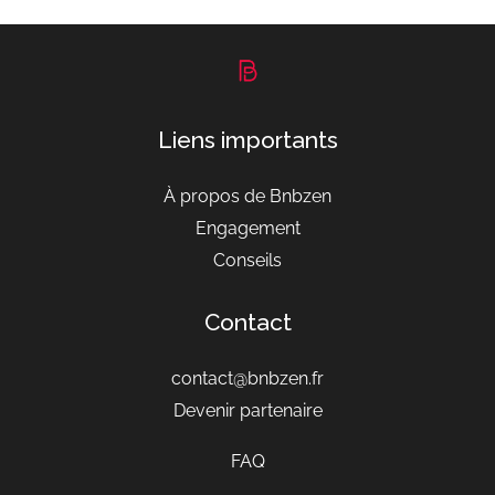
49,00 €.
39,00 €.
Liens importants
À propos de Bnbzen
Engagement
Conseils
Contact
contact@bnbzen.fr
Devenir partenaire
FAQ