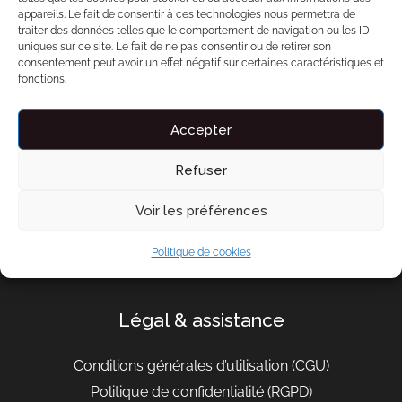
Liens importants
appareils. Le fait de consentir à ces technologies nous permettra de
traiter des données telles que le comportement de navigation ou les ID
uniques sur ce site. Le fait de ne pas consentir ou de retirer son
À propos de Bnbzen
consentement peut avoir un effet négatif sur certaines caractéristiques et
Engagement
fonctions.
Conseils
Accepter
Contact
Refuser
contact@bnbzen.fr
Voir les préférences
Devenir partenaire
Politique de cookies
FAQ
Légal & assistance
Conditions générales d’utilisation
(CGU)
Politique de confidentialité (RGPD)