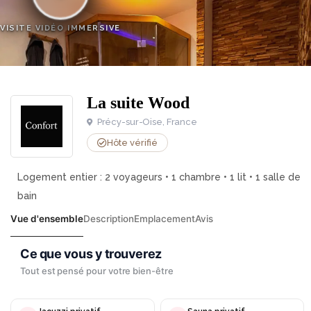
VISITE VIDÉO IMMERSIVE
La suite Wood
Précy-sur-Oise, France
Hôte vérifié
Logement entier : 2 voyageurs • 1 chambre • 1 lit • 1 salle de
bain
Vue d'ensemble
Description
Emplacement
Avis