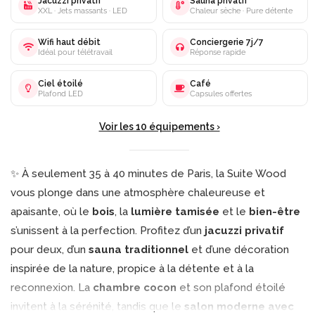
Jacuzzi privatif
Sauna privatif
XXL · Jets massants · LED
Chaleur sèche · Pure détente
Wifi haut débit
Conciergerie 7j/7
Idéal pour télétravail
Réponse rapide
Ciel étoilé
Café
Plafond LED
Capsules offertes
Voir les 10 équipements ›
✨ À seulement 35 à 40 minutes de Paris, la Suite Wood
vous plonge dans une atmosphère chaleureuse et
apaisante, où le
bois
, la
lumière tamisée
et le
bien-être
s’unissent à la perfection. Profitez d’un
jacuzzi privatif
pour deux, d’un
sauna traditionnel
et d’une décoration
inspirée de la nature, propice à la détente et à la
reconnexion. La
chambre cocon
et son plafond étoilé
invitent à la sérénité, tandis que le
salon moderne avec