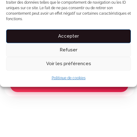
traiter des données telles que le comportement de navigation ou les ID
uniques sur ce site. Le fait de ne pas consentir ou de retirer son
Carte d'invitation personnalisée
Aperçu
consentement peut avoir un effet négatif sur certaines caractéristiques et
fonctions.
Un jeu de cartes pour deux
Aperçu
Accepter
L'IA trouve votre film idéal
Aperçu
Refuser
Payez en 3x sans frais
Voir le détail des prix
Voir les préférences
Politique de cookies
Continuer ma réservation