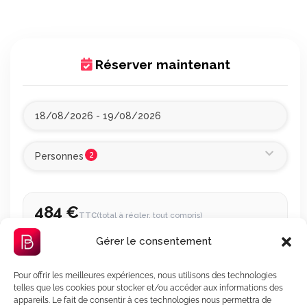
Réserver maintenant
2
Personnes
484 €
TTC
(total à régler, tout compris)
1 nuit, du 18 au 19 août 2026
Gérer le consentement
Conciergerie 7j/7 incluse
Garantie séjour incluse
Pour offrir les meilleures expériences, nous utilisons des technologies
telles que les cookies pour stocker et/ou accéder aux informations des
appareils. Le fait de consentir à ces technologies nous permettra de
Offert avec votre réservation
🎁
OFFERT