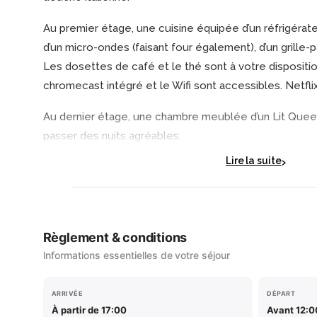
Au premier étage, une cuisine équipée d’un réfrigérate
d’un micro-ondes (faisant four également), d’un grille-p
Les dosettes de café et le thé sont à votre dispositi
chromecast intégré et le Wifi sont accessibles. Netfli
Au dernier étage, une chambre meublée d’un Lit Quee
passer des nuits agréables.
Lire la suite
Règlement & conditions
Informations essentielles de votre séjour
ARRIVÉE
DÉPART
À partir de 17:00
Avant 12:0