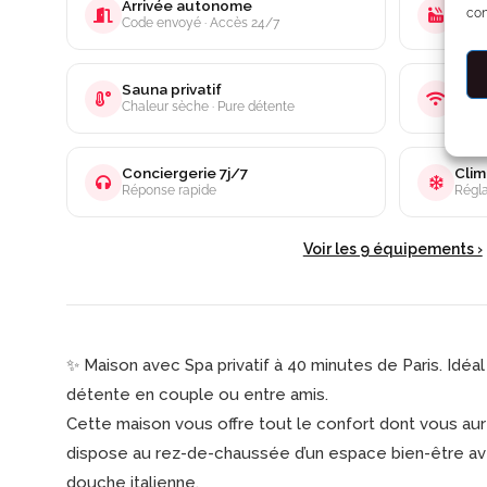
Arrivée autonome
Jacu
con
Code envoyé · Accès 24/7
XXL ·
Sauna privatif
Wifi
Chaleur sèche · Pure détente
Idéal
Conciergerie 7j/7
Clim
Réponse rapide
Régla
Voir les 9 équipements ›
✨ Maison avec Spa privatif à 40 minutes de Paris. Idé
détente en couple ou entre amis.
Cette maison vous offre tout le confort dont vous au
dispose au rez-de-chaussée d’un espace bien-être ave
douche italienne.