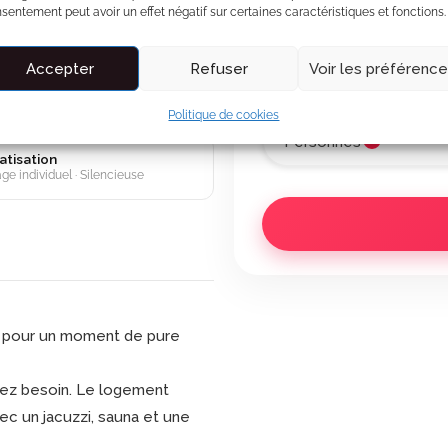
Carte d'invitation personna
zzi privatif
sentement peut avoir un effet négatif sur certaines caractéristiques et fonctions.
 Jets massants · LED
Un jeu de cartes pour deux
Accepter
Refuser
Voir les préférenc
 haut débit
L'IA trouve votre film idéal
 pour télétravail
Politique de cookies
2
Personnes
atisation
ge individuel · Silencieuse
al pour un moment de pure
rez besoin. Le logement
c un jacuzzi, sauna et une