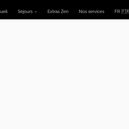
ueil
Séjours
Extras Zen
Nos services
FR 🇫