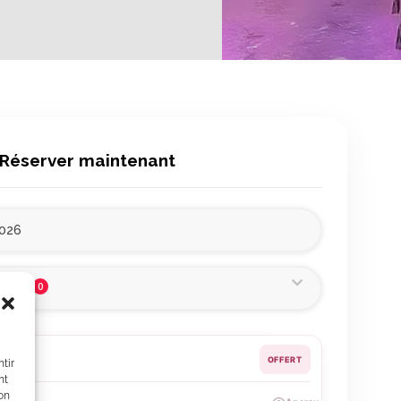
Réserver maintenant
0
es 🤍
on
OFFERT
tir
nt
son