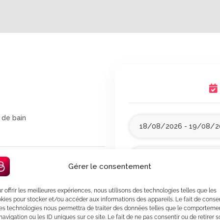
 de bain
Options les plus choisi
Gérer le consentement
r offrir les meilleures expériences, nous utilisons des technologies telles que les
Offert avec votre réservati
🎁
kies pour stocker et/ou accéder aux informations des appareils. Le fait de consen
es technologies nous permettra de traiter des données telles que le comporteme
navigation ou les ID uniques sur ce site. Le fait de ne pas consentir ou de retirer 