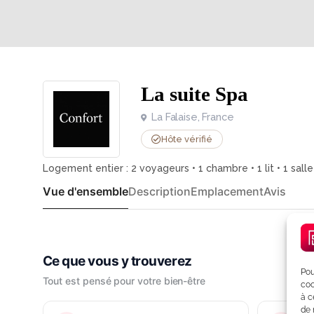
La suite Spa
La Falaise, France
Hôte vérifié
Logement entier : 2 voyageurs • 1 chambre • 1 lit • 1 salle
Vue d'ensemble
Description
Emplacement
Avis
Pou
coo
à c
de 