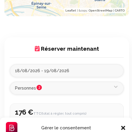
Leaflet
| &​copy;
OpenStreetMap
|
CARTO
Réserver maintenant
2
Personnes
176 €
TTC
(total à régler, tout compris)
1 nuit, du 18 au 19 août 2026
Gérer le consentement
Conciergerie 7j/7 incluse