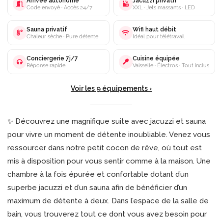
Arrivée autonome
Jacuzzi privatif
Code envoyé · Accès 24/7
XXL · Jets massants · LED
Sauna privatif
Wifi haut débit
Chaleur sèche · Pure détente
Idéal pour télétravail
Conciergerie 7j/7
Cuisine équipée
Réponse rapide
Vaisselle · Électros · Tout inclus
Voir les 9 équipements ›
✨ Découvrez une magnifique suite avec jacuzzi et sauna
pour vivre un moment de détente inoubliable. Venez vous
ressourcer dans notre petit cocon de rêve, où tout est
mis à disposition pour vous sentir comme à la maison. Une
chambre à la fois épurée et confortable dotant d’un
superbe jacuzzi et d’un sauna afin de bénéficier d’un
maximum de détente à deux. Dans l’espace de la salle de
bain, vous trouverez tout ce dont vous avez besoin pour