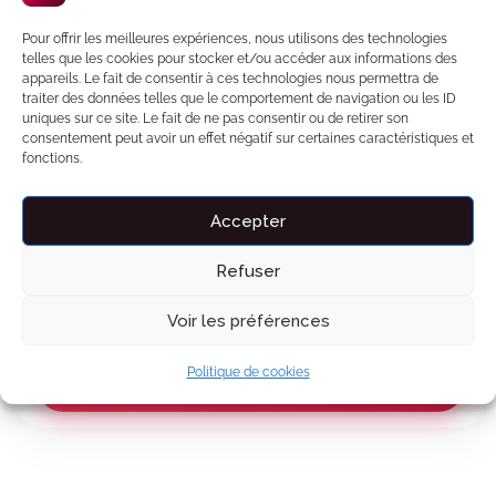
Garantie séjour incluse
Pour offrir les meilleures expériences, nous utilisons des technologies
telles que les cookies pour stocker et/ou accéder aux informations des
Offert avec votre réservation
🎁
OFFERT
appareils. Le fait de consentir à ces technologies nous permettra de
traiter des données telles que le comportement de navigation ou les ID
uniques sur ce site. Le fait de ne pas consentir ou de retirer son
Carte d'invitation personnalisée
Aperçu
consentement peut avoir un effet négatif sur certaines caractéristiques et
fonctions.
Un jeu de cartes pour deux
Aperçu
L'IA trouve votre film idéal
Aperçu
Accepter
Refuser
Payez en 3x sans frais
Voir le détail des prix
Voir les préférences
Politique de cookies
Continuer ma réservation