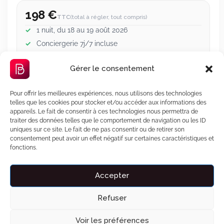
198 €
TTC
(total à régler, tout compris)
1 nuit, du 18 au 19 août 2026
Conciergerie 7j/7 incluse
Garantie séjour incluse
Gérer le consentement
Offert avec votre réservation
🎁
OFFERT
Pour offrir les meilleures expériences, nous utilisons des technologies
telles que les cookies pour stocker et/ou accéder aux informations des
Carte d'invitation personnalisée
Aperçu
appareils. Le fait de consentir à ces technologies nous permettra de
traiter des données telles que le comportement de navigation ou les ID
Un jeu de cartes pour deux
Aperçu
uniques sur ce site. Le fait de ne pas consentir ou de retirer son
consentement peut avoir un effet négatif sur certaines caractéristiques et
L'IA trouve votre film idéal
Aperçu
fonctions.
Payez en 3x sans frais
Accepter
Voir le détail des prix
Refuser
Voir les préférences
Continuer ma réservation