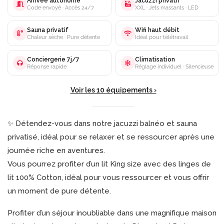
Arrivée autonome
Jacuzzi privatif
Code envoyé · Accès 24/7
XXL · Jets massants · LED
Sauna privatif
Wifi haut débit
Chaleur sèche · Pure détente
Idéal pour télétravail
Conciergerie 7j/7
Climatisation
Réponse rapide
Réglage individuel · Silencieuse
Voir les 10 équipements ›
✨ Détendez-vous dans notre jacuzzi balnéo et sauna
privatisé, idéal pour se relaxer et se ressourcer après une
journée riche en aventures.
Vous pourrez profiter d’un lit King size avec des linges de
lit 100% Cotton, idéal pour vous ressourcer et vous offrir
un moment de pure détente.
Profiter d’un séjour inoubliable dans une magnifique maison