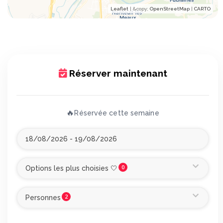
Leaflet
| &​copy;
OpenStreetMap
|
CARTO
Réserver maintenant
🔥
Réservée cette semaine
0
Options les plus choisies 🤍
2
Personnes