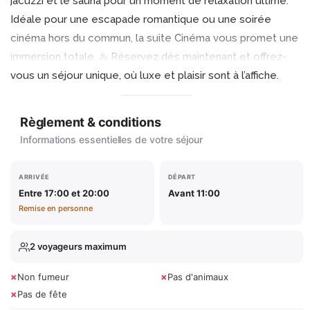
jacuzzi et le sauna pour un moment de relaxation ultime.
Idéale pour une escapade romantique ou une soirée
cinéma hors du commun, la suite Cinéma vous promet une
immersion totale. ♨️ Réservez dès maintenant et offrez-
vous un séjour unique, où luxe et plaisir sont à l’affiche.
Règlement & conditions
Informations essentielles de votre séjour
ARRIVÉE
DÉPART
Entre 17:00 et 20:00
Avant 11:00
Remise en personne
2 voyageurs maximum
×
×
Non fumeur
Pas d'animaux
×
Pas de fête