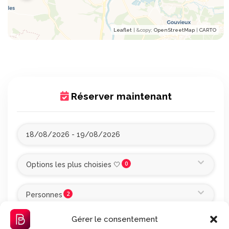
Leaflet
| &​copy;
OpenStreetMap
|
CARTO
Réserver maintenant
0
Options les plus choisies 🤍
2
Personnes
Gérer le consentement