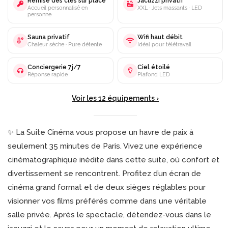
Remise des clés sur place
Jacuzzi privatif
Accueil personnalisé en
XXL · Jets massants · LED
personne
Sauna privatif
Wifi haut débit
Chaleur sèche · Pure détente
Idéal pour télétravail
Conciergerie 7j/7
Ciel étoilé
Réponse rapide
Plafond LED
Voir les 12 équipements ›
✨ La Suite Cinéma vous propose un havre de paix à
seulement 35 minutes de Paris. Vivez une expérience
cinématographique inédite dans cette suite, où confort et
divertissement se rencontrent. Profitez d’un écran de
cinéma grand format et de deux sièges réglables pour
visionner vos films préférés comme dans une véritable
salle privée. Après le spectacle, détendez-vous dans le