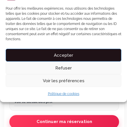
369 €
TTC
(total à régler, tout compris)
Pour offrir les meilleures expériences, nous utilisons des technologies
1 nuit, du 18 au 19 août 2026
telles que les cookies pour stocker et/ou accéder aux informations des
appareils. Le fait de consentir à ces technologies nous permettra de
Conciergerie 7j/7 incluse
traiter des données telles que le comportement de navigation ou les ID
Garantie séjour incluse
uniques sur ce site. Le fait de ne pas consentir ou de retirer son
consentement peut avoir un effet négatif sur certaines caractéristiques et
fonctions.
Offert avec votre réservation
🎁
OFFERT
Accepter
Carte d'invitation personnalisée
Aperçu
Un jeu de cartes pour deux
Aperçu
Refuser
L'IA trouve votre film idéal
Aperçu
Voir les préférences
Payez en 3x sans frais
Politique de cookies
Voir le détail des prix
Continuer ma réservation