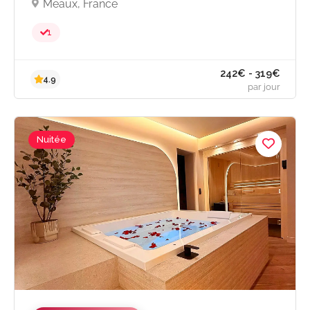
Meaux, France
1
À partir de 123
4.8
Nuitée