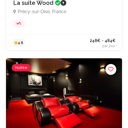
La suite Wood
Précy-sur-Oise, France
1
231€ - 330
4.8
par jou
Nuitée