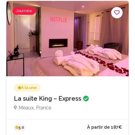
Journée
À la une
La suite King – Express
Meaux, France
242€ - 303
4.8
par jou