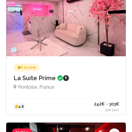
330€ - 462
5.0
À la une
par jou
La Suite Prime
Pontoise, France