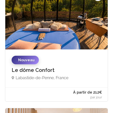
198€ - 264
4.9
par jou
Nouveau
Le dôme Confort
Labastide-de-Penne, France