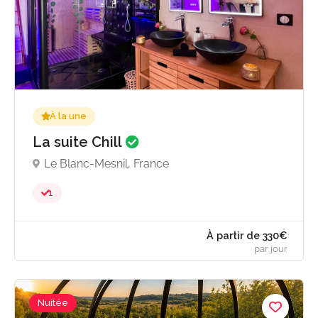
330€ - 462
5.0
par jou
À la une
La suite Chill
Le Blanc-Mesnil, France
1
Nuitée