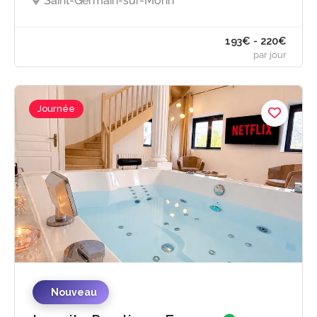
Saint-Germain-sur-Morin
Journée
193€ - 220
par jou
Nouveau