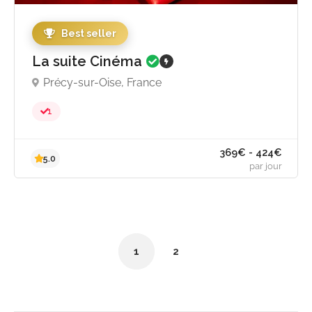
Best seller
La suite Cinéma
Précy-sur-Oise, France
1
369€ - 424
4.8
par jou
1
2