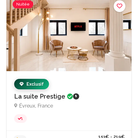
Nuitée
À partir de 330
Exclusif
par jou
La suite Prestige
Évreux, France
1