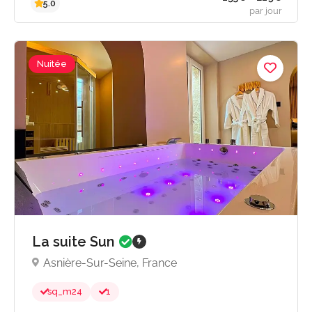
Nuitée
La suite Sun
À partir de 212
Asnière-Sur-Seine, France
par jou
sq_m
24
1