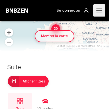
20
Montrer la carte
Leaflet
| &​copy;
OpenStreetMap
|
CARTO
Suite
Afficher filtres
Tous
Véhicules