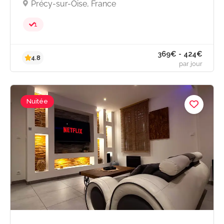
Précy-sur-Oise, France
153€ - 219
1
5.0
par jou
Nuitée