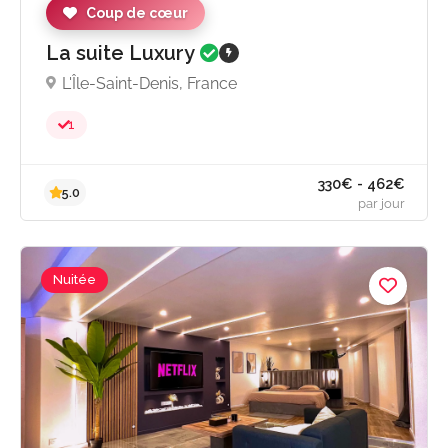
Coup de cœur
La suite Luxury
L'Île-Saint-Denis, France
1
Nuitée
242€ - 319
4.9
par jou