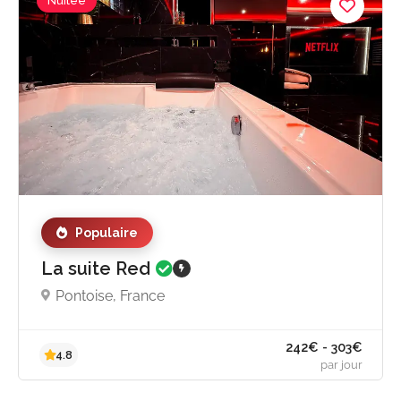
Nuitée
Populaire
242€ - 303
La suite Red
4.8
par jou
Pontoise, France