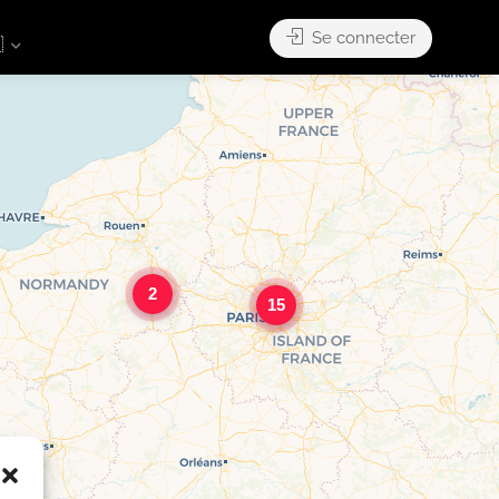
Se connecter

2
15