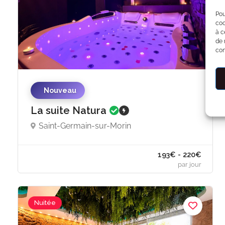
Pou
coo
à c
de 
con
Nouveau
La suite Natura
Saint-Germain-sur-Morin
193€ - 220€
Nuitée
par jour