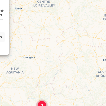
tir
nt
son
es
1€
3