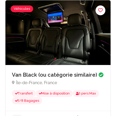
Véhicules
Van Black (ou catégorie similaire)
À partir de 88
5.0
Île-de-France, France
Transfert
Mise à disposition
6 pers Max
7/8 Bagages