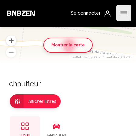
Montrer la carte
6
Leaflet
| &​copy;
OpenStreetMap
|
CARTO
chauffeur
Afficher filtres
Tous
Véhicules