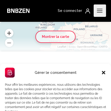
Montrer la carte
Leaflet
| &​copy;
OpenStreetMap
|
CARTO
Gérer le consentement
Pour offrir les meilleures expériences, nous utilisons des technologies
telles que les cookies pour stocker et/ou accéder aux informations des
appareils. Le fait de consentir à ces technologies nous permettra de
Nos vehicules
traiter des données telles que le comportement de navigation ou les ID
uniques sur ce site. Le fait de ne pas consentir ou de retirer son
consentement peut avoir un effet négatif sur certaines caractéristiques et
Any Les régions