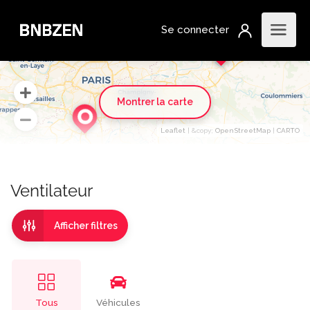
Montrer la carte
Leaflet
| &​copy;
OpenStreetMap
|
CARTO
Ventilateur
Afficher filtres
Tous
Véhicules