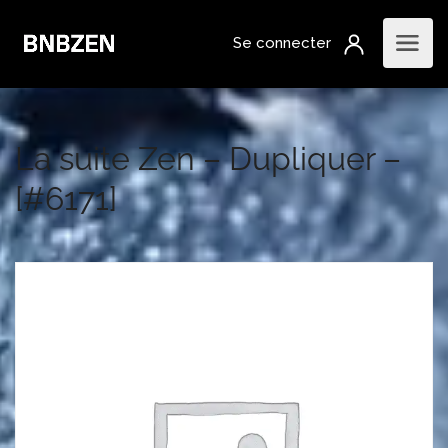
La suite Zen – Dupliquer –
[#6171]