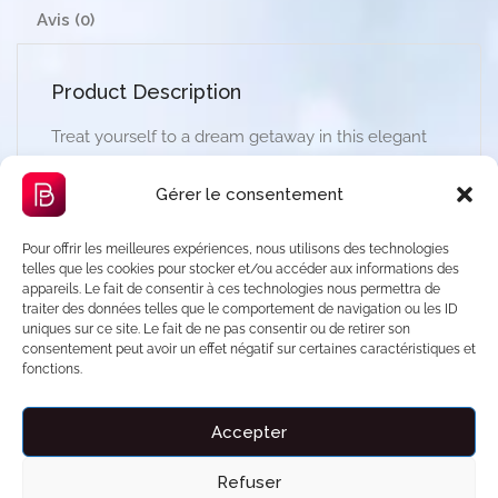
Avis (0)
Product Description
Treat yourself to a dream getaway in this elegant
and intimate duplex, just minutes from Paris.
Gérer le consentement
Enjoy an XXL jacuzzi with massage jets and pink
LED lights for a moment of absolute relaxation.
Pour offrir les meilleures expériences, nous utilisons des technologies
telles que les cookies pour stocker et/ou accéder aux informations des
Settle into your private home cinema with a
appareils. Le fait de consentir à ces technologies nous permettra de
traiter des données telles que le comportement de navigation ou les ID
projector and large screen — just like the movies,
uniques sur ce site. Le fait de ne pas consentir ou de retirer son
but in total privacy.
consentement peut avoir un effet négatif sur certaines caractéristiques et
fonctions.
On the mezzanine, a cozy and refined bedroom
awaits you for a night full of softness.
Accepter
🌿 Noble materials, warm design, and a soft,
intimate atmosphere — everything you need for an
Refuser