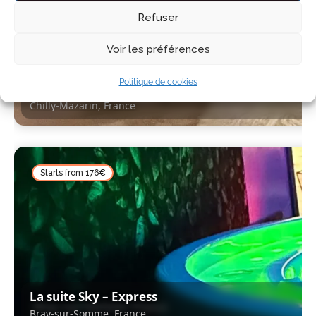
Refuser
Voir les préférences
Politique de cookies
La suite Ivory – Express
Chilly-Mazarin, France
Chilly-Mazarin, France
Starts from 176€
La suite Sky – Express
Bray-sur-Somme, France
Bray-sur-Somme, France