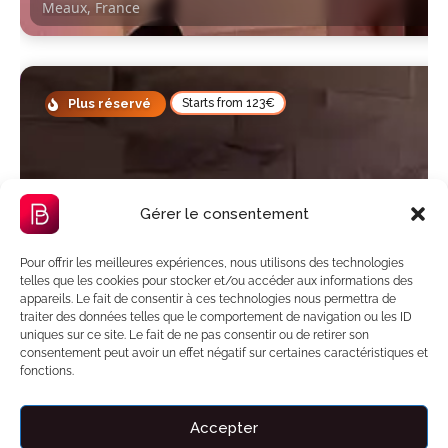
Meaux, France
Plus réservé
Starts from 123€
Gérer le consentement
Pour offrir les meilleures expériences, nous utilisons des technologies
La suite Ocean – Express
telles que les cookies pour stocker et/ou accéder aux informations des
Chilly-Mazarin, France
appareils. Le fait de consentir à ces technologies nous permettra de
Chilly-Mazarin, France
traiter des données telles que le comportement de navigation ou les ID
uniques sur ce site. Le fait de ne pas consentir ou de retirer son
consentement peut avoir un effet négatif sur certaines caractéristiques et
fonctions.
Featured
Starts from 123€
Accepter