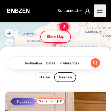
2
Show Map
5
Leaflet
| &​copy;
OpenStreetMap
|
CARTO
·
·
Destination
Dates
Préférences
Nuitée
Journée
Nouveau
Starts from 131€