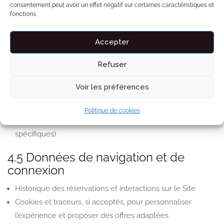
consentement peut avoir un effet négatif sur certaines caractéristiques et
fonctions.
Sans ces informations, la réservation ne
peut être validée.
Accepter
Refuser
4.4 Données optionnelles pour la
réservation
Voir les préférences
Informations complémentaires sur le séjour ou la
Politique de cookies
Prestation demandée (ex. raison du séjour, préférences
spécifiques)
4.5 Données de navigation et de
connexion
Historique des réservations et interactions sur le Site
Cookies et traceurs, si acceptés, pour personnaliser
l’expérience et proposer des offres adaptées