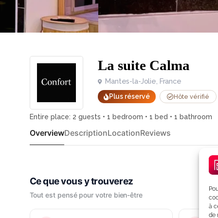
La suite Calma
Mantes-la-Jolie, France
Plus réservé
Hôte vérifié
Entire place: 2 guests • 1 bedroom • 1 bed • 1 bathroom
Overview
Description
Location
Reviews
Pou
coo
à c
de 