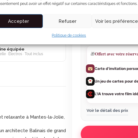
ate jacuzzi
sentement peut avoir un effet négatif sur certaines caractéristiques et fonctions.
 Jets massants · LED
198 €
TTC
(total à rég
Accepter
Refuser
Voir les préférenc
1 nuit, du 18 au 19 ao
 haut débit
Conciergerie 7j/7 incl
 pour télétravail
Politique de cookies
Garantie séjour inclus
ine équipée
Offert avec votre réserv
🎁
elle · Électros · Tout inclus
Carte d'invitation perso
Un jeu de cartes pour d
L'IA trouve votre film id
Voir le détail des prix
 relaxante à Mantes-la-Jolie,
n architecte Balinais de grand