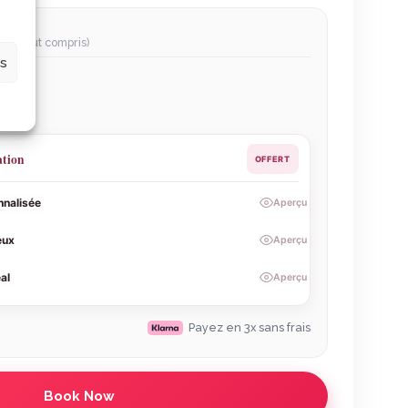
ler, tout compris)
es
ût 2026
use
e
ation
OFFERT
nnalisée
Aperçu
eux
Aperçu
éal
Aperçu
Payez en 3x sans frais
Book Now