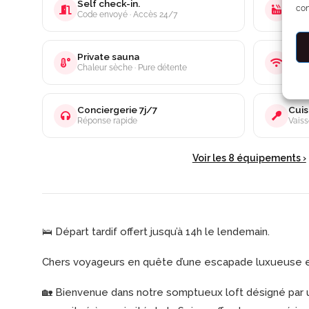
Self check-in.
Priv
con
Code envoyé · Accès 24/7
XXL ·
Private sauna
Wifi
Chaleur sèche · Pure détente
Idéal
Conciergerie 7j/7
Cuis
Réponse rapide
Vaiss
Voir les 8 équipements ›
🛌 Départ tardif offert jusqu’à 14h le lendemain.
Chers voyageurs en quête d’une escapade luxueuse et
🏡 Bienvenue dans notre somptueux loft désigné par u