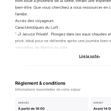
nom situé à proximité de la Seine, offrant une expéri
bien-être. Que vous cherchiez à vous ressourcer en c
famille.
Accès des voyageurs
Caractéristiques du Loft :
* 🛁 Jacuzzi Privatif : Plongez dans les eaux chaudes e
privé, idéal pour se détendre après une journée bien r
merveilles de Mantes-la-Jolie.
Lire la suite
* 🧖‍♂️ Sauna Privatif : Profitez des bienfaits du sauna, 
les toxines, apaiser les tensions musculaires et revitali
* 🏢 Espace Spacieux et Élégant : Notre loft offre un 
soigneusement aménagé, avec un design moderne et
Règlement & conditions
gamme pour votre confort.
Informations essentielles de votre séjour
* 🚶‍♂️ Proche de la Seine pour des Balades : Notre loft
ARRIVÉE
DÉPART
proximité de la Seine, vous permettant de profiter de 
À partir de 18:00
Avant 14: