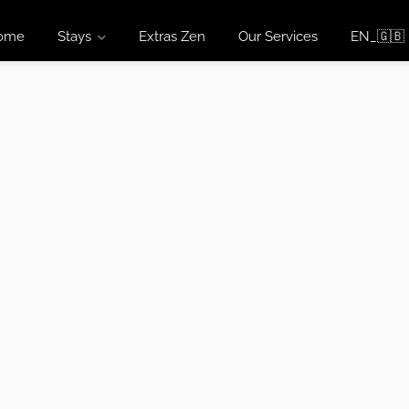
ome
Stays
Extras Zen
Our Services
EN_🇬🇧