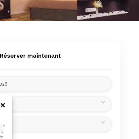
Réserver maintenant
tir
nt
son