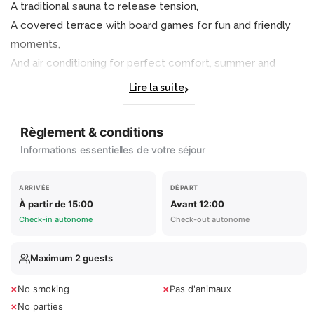
A traditional sauna to release tension,
A covered terrace with board games for fun and friendly
moments,
And air conditioning for perfect comfort, summer and
winter alike.
Lire la suite
The fully equipped kitchen allows you to cook just like at
Règlement & conditions
home.
Informations essentielles de votre séjour
Each morning, a simple and delicious breakfast is offered to
help you start the day right.
ARRIVÉE
DÉPART
The high-end bedding guarantees a peaceful and
À partir de 15:00
Avant 12:00
restorative sleep.
Check-in autonome
Check-out autonome
And for your evenings, enjoy a smart TV with Netflix, IPTV,
and Deezer Premium.
Maximum 2 guests
📍 A true wellness cocoon in a peaceful environment, just
×
×
No smoking
Pas d'animaux
×
steps from Paris.
No parties