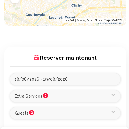
Leaflet
| &​copy;
OpenStreetMap
|
CARTO
Réserver maintenant
0
Extra Services
2
Guests