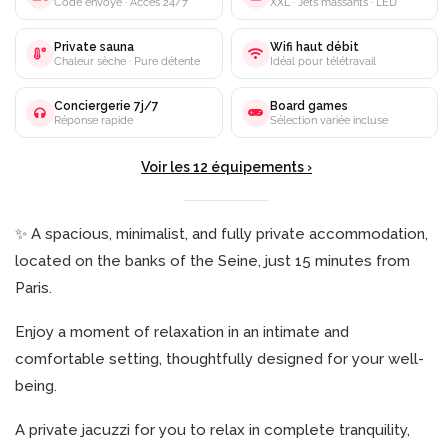
Code envoyé · Accès 24/7
XXL · Jets massants · LED
Private sauna
Wifi haut débit
Chaleur sèche · Pure détente
Idéal pour télétravail
Conciergerie 7j/7
Board games
Réponse rapide
Sélection variée incluse
Voir les 12 équipements ›
✨ A spacious, minimalist, and fully private accommodation,
located on the banks of the Seine, just 15 minutes from
Paris.
Enjoy a moment of relaxation in an intimate and
comfortable setting, thoughtfully designed for your well-
being.
A private jacuzzi for you to relax in complete tranquility,