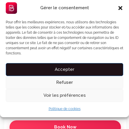
231 €
Gérer le consentement
TTC
(total à régler, tout compris)
1 nuit, du 18 au 19 août 2026
Pour offrir les meilleures expériences, nous utilisons des technologies
Conciergerie 7j/7 incluse
telles que les cookies pour stocker et/ou accéder aux informations des
Garantie séjour incluse
appareils. Le fait de consentir à ces technologies nous permettra de
traiter des données telles que le comportement de navigation ou les ID
uniques sur ce site. Le fait de ne pas consentir ou de retirer son
Offert avec votre réservation
🎁
OFFERT
consentement peut avoir un effet négatif sur certaines caractéristiques et
fonctions.
Carte d'invitation personnalisée
Aperçu
Accepter
Un jeu de cartes pour deux
Aperçu
Refuser
L'IA trouve votre film idéal
Aperçu
Voir les préférences
Payez en 3x sans frais
Voir le détail des prix
Politique de cookies
Book Now