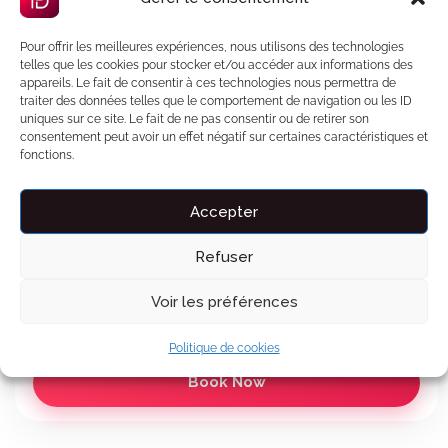
Conciergerie 7j/7 incluse
Pour offrir les meilleures expériences, nous utilisons des technologies
Garantie séjour incluse
telles que les cookies pour stocker et/ou accéder aux informations des
appareils. Le fait de consentir à ces technologies nous permettra de
Offert avec votre réservation
🎁
traiter des données telles que le comportement de navigation ou les ID
OFFERT
uniques sur ce site. Le fait de ne pas consentir ou de retirer son
consentement peut avoir un effet négatif sur certaines caractéristiques et
Carte d'invitation personnalisée
Aperçu
fonctions.
Un jeu de cartes pour deux
Aperçu
Accepter
L'IA trouve votre film idéal
Aperçu
Refuser
Payez en 3x sans frais
Voir les préférences
Voir le détail des prix
Politique de cookies
Book Now