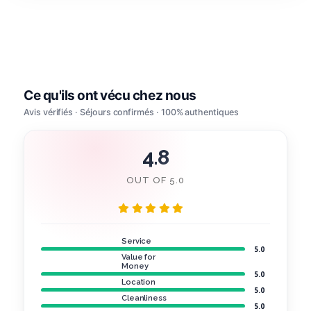
4.8
OUT OF 5.0
Service
5.0
Value for
Money
5.0
Location
5.0
Cleanliness
5.0