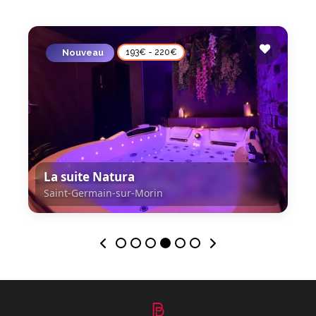
Exclusif
153€ - 219€
La suite Prestige
Évreux, France
Évreux, France
5.0
★