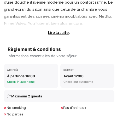
d’une douche italienne moderne pour un confort raffiné. Le
grand écran du salon ainsi que celui de la chambre vous
garantissent des soirées cinéma inoubliables avec Netflix,
Prime Video, YouTube et bien plus encore.
Lire la suite
La cuisine entièrement équipée et son coin repas intime
vous permettront de savourer de délicieux instants en
Règlement & conditions
toute complicité. Le Wi-Fi haut débit est inclus pour rester
Informations essentielles de votre séjour
connecté sans contrainte. Cette suite est l’adresse idéale
pour une escapade romantique, relaxante et mémorable,
alliant confort, prestige et raffinement.
ARRIVÉE
DÉPART
À partir de 16:00
Avant 12:00
Check-in autonome
Check-out autonome
Maximum 2 guests
×
×
No smoking
Pas d'animaux
×
No parties