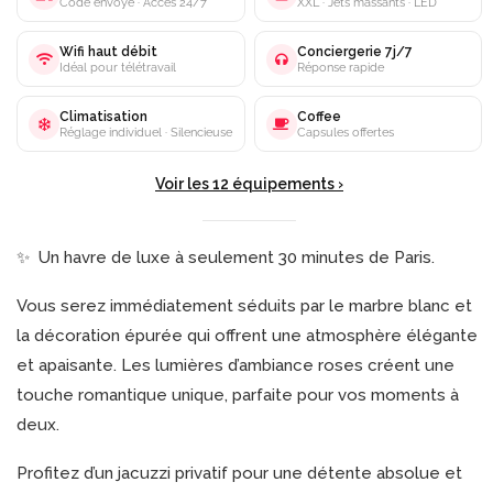
Code envoyé · Accès 24/7
XXL · Jets massants · LED
Wifi haut débit
Conciergerie 7j/7
Idéal pour télétravail
Réponse rapide
Climatisation
Coffee
Réglage individuel · Silencieuse
Capsules offertes
Voir les 12 équipements ›
✨ Un havre de luxe à seulement 30 minutes de Paris.
Vous serez immédiatement séduits par le marbre blanc et
la décoration épurée qui offrent une atmosphère élégante
et apaisante. Les lumières d’ambiance roses créent une
touche romantique unique, parfaite pour vos moments à
deux.
Profitez d’un jacuzzi privatif pour une détente absolue et