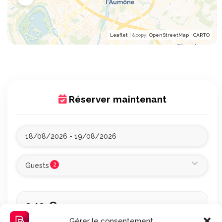
Leaflet
| &​copy;
OpenStreetMap
|
CARTO
Réserver maintenant
2
Guests
242 €
TTC
(total à régler, tout compris)
Gérer le consentement
1 nuit, du 18 au 19 août 2026