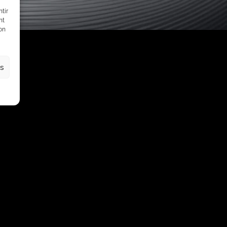
tir
nt
son
es