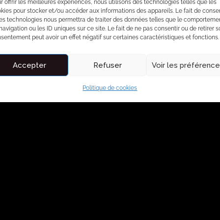
r offrir les meilleures expériences, nous utilisons des technologies telles que les
kies pour stocker et/ou accéder aux informations des appareils. Le fait de consen
es technologies nous permettra de traiter des données telles que le comporteme
navigation ou les ID uniques sur ce site. Le fait de ne pas consentir ou de retirer 
sentement peut avoir un effet négatif sur certaines caractéristiques et fonctions.
Accepter
Refuser
Voir les préférenc
Politique de cookies