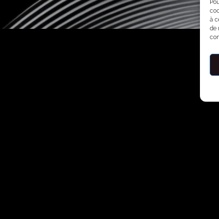
Pou
coo
à c
de 
con